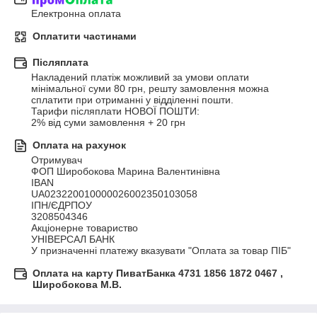
Електронна оплата
Оплатити частинами
Післяплата
Накладений платіж можливий за умови оплати 
мінімальної суми 80 грн, решту замовлення можна 
сплатити при отриманні у відділенні пошти.

Тарифи післяплати НОВОЇ ПОШТИ:

2% від суми замовлення + 20 грн
Оплата на рахунок
Отримувач

ФОП Широбокова Марина Валентинівна

IBAN

UA023220010000026002350103058

ІПН/ЄДРПОУ

3208504346

Акціонерне товариство

УНІВЕРСАЛ БАНК

У призначенні платежу вказувати "Оплата за товар ПІБ"
Оплата на карту ПиватБанка 4731 1856 1872 0467 ,
Широбокова М.В.