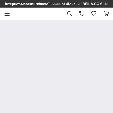
Інтернет-магазин жіночої нижньої білизни "BEILA.COM.UA"