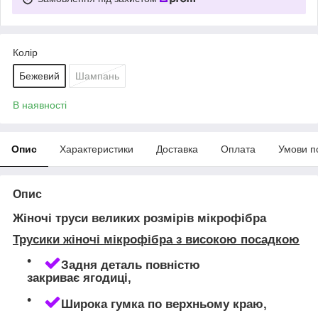
Колір
Бежевий
Шампань
В наявності
Опис
Характеристики
Доставка
Оплата
Умови п
Опис
Жіночі труси великих розмірів мікрофібра
Трусики жіночі мікрофібра з високою посадкою
Задня деталь повністю
закриває ягодиці,
Широка гумка по верхньому краю,