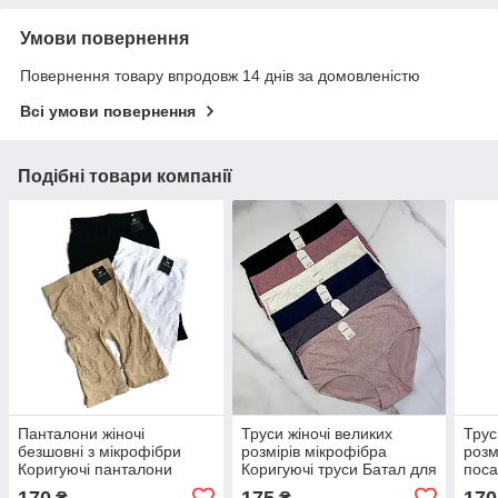
Умови повернення
Повернення товару впродовж 14 днів за домовленістю
Всі умови повернення
Подібні товари компанії
Панталони жіночі
Труси жіночі великих
Трус
безшовні з мікрофібри
розмірів мікрофібра
розм
Коригуючі панталони
Коригуючі труси Батал для
поса
великих розмірів Батал
живота
баво
170
175
170