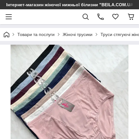
Інтернет-магазин жіночої нижньої білизни "BEILA.COM.UA"
Товари та послуги
Жіночі трусики
Труси стягуючі жін